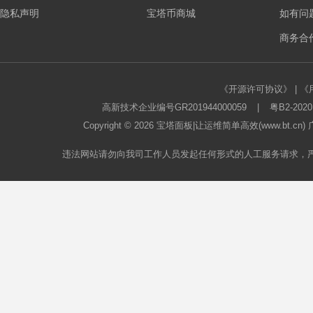
隐私声明
宝塔币商城
如有问
板
商务合作
《开源许可协议》
|
《
高新技术企业编号GR201944000059
|
粤B2-2020
Copyright © 2026
宝塔面板
|让运维简单高效(www.bt.c
违法网站请勿向我司工作人员发起任何形式的人工服务请求，
论
坛