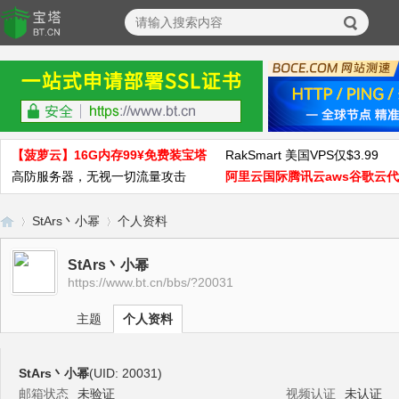
【菠萝云】16G内存99¥免费装宝塔
RakSmart 美国VPS仅$3.99
高防服务器，无视一切流量攻击
阿里云国际腾讯云aws谷歌云
StArs丶小幂
个人资料
StArs丶小幂
https://www.bt.cn/bbs/?20031
宝
›
›
主题
个人资料
StArs丶小幂
(UID: 20031)
邮箱状态
未验证
视频认证
未认证