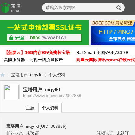
【菠萝云】16G内存99¥免费装宝塔
RakSmart 美国VPS仅$3.99
高防服务器，无视一切流量攻击
阿里云国际腾讯云aws谷歌云
宝塔用户_mqylkf
个人资料
宝塔用户_mqylkf
https://www.bt.cn/bbs/?307856
宝
›
›
主题
个人资料
宝塔用户_mqylkf
(UID: 307856)
邮箱状态
未验证
视频认证
未认证