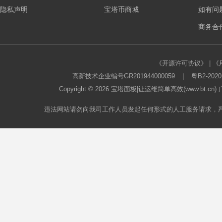
隐私声明
宝塔币商城
如有问
板
商务合作
《开源许可协议》
|
《
高新技术企业编号GR201944000059
|
粤B2-2020
Copyright © 2026
宝塔面板
|让运维简单高效(www.bt.c
违法网站请勿向我司工作人员发起任何形式的人工服务请求，
论
坛