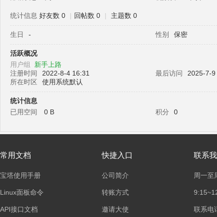
统计信息
好友数 0
|
回帖数 0
|
主题数 0
生日
-
性别
保密
塔
活跃概况
用户组
新手上路
注册时间
2022-8-4 16:31
最后访问
2025-7-9
所在时区
使用系统默认
统计信息
已用空间
0 B
积分
0
面
常用文档
快捷入口
联系我
宝塔使用手册
公司简介
周一至
Linux面板命令
转账方式
9:15~1
API接口文档
邀请大使
联系电话：