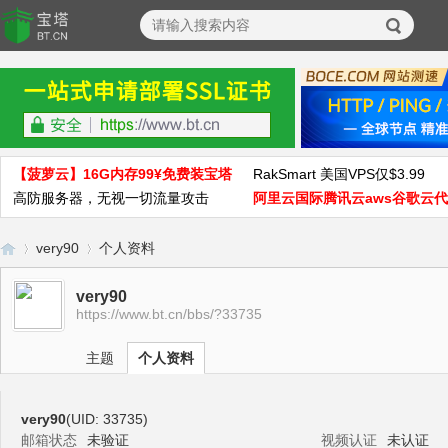
【菠萝云】16G内存99¥免费装宝塔
RakSmart 美国VPS仅$3.99
高防服务器，无视一切流量攻击
阿里云国际腾讯云aws谷歌云
very90
个人资料
very90
https://www.bt.cn/bbs/?33735
宝
›
›
主题
个人资料
very90
(UID: 33735)
邮箱状态
未验证
视频认证
未认证