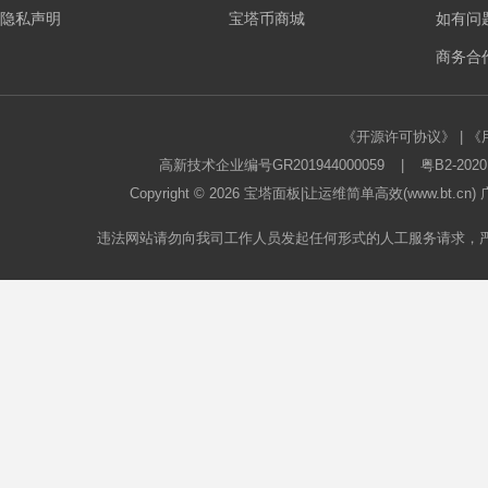
隐私声明
宝塔币商城
如有问
板
商务合作
《开源许可协议》
|
《
高新技术企业编号GR201944000059
|
粤B2-2020
Copyright © 2026
宝塔面板
|让运维简单高效(www.bt.c
违法网站请勿向我司工作人员发起任何形式的人工服务请求，
论
坛