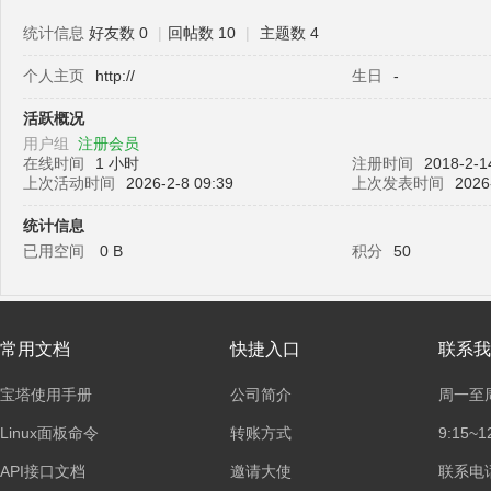
统计信息
好友数 0
|
回帖数 10
|
主题数 4
个人主页
http://
生日
-
塔
活跃概况
用户组
注册会员
在线时间
1 小时
注册时间
2018-2-1
上次活动时间
2026-2-8 09:39
上次发表时间
2026
统计信息
已用空间
0 B
积分
50
面
常用文档
快捷入口
联系我
宝塔使用手册
公司简介
周一至
Linux面板命令
转账方式
9:15~1
API接口文档
邀请大使
联系电话：