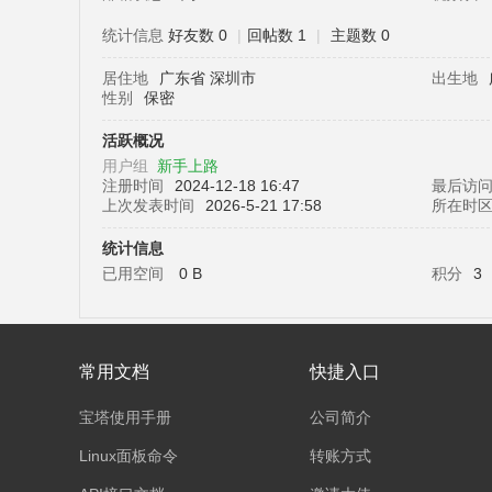
统计信息
好友数 0
|
回帖数 1
|
主题数 0
居住地
广东省 深圳市
出生地
塔
性别
保密
活跃概况
用户组
新手上路
注册时间
2024-12-18 16:47
最后访
上次发表时间
2026-5-21 17:58
所在时
统计信息
已用空间
0 B
积分
3
面
常用文档
快捷入口
宝塔使用手册
公司简介
Linux面板命令
转账方式