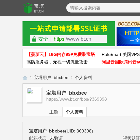
【菠萝云】16G内存99¥免费装宝塔
RakSmart 美国VPS
高防服务器，无视一切流量攻击
阿里云国际腾讯云a
宝塔用户_bbxbee
个人资料
宝塔用户_bbxbee
https://www.bt.cn/bbs/?369398
宝
›
›
主题
个人资料
宝塔用户_bbxbee
(UID: 369398)
邮箱状态
未验证
视频认