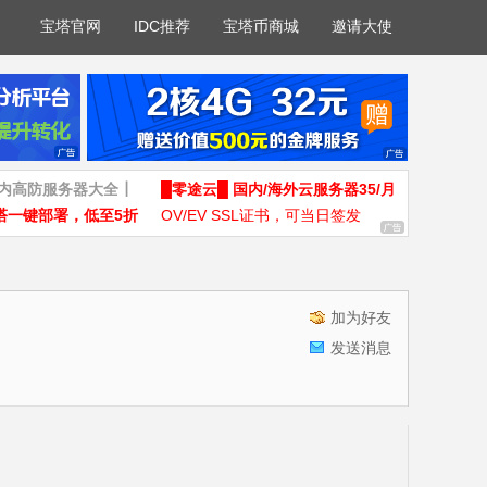
宝塔官网
IDC推荐
宝塔币商城
邀请大使
国内高防服务器大全┃
█零途云█ 国内/海外云服务器35/月
塔一键部署，低至5折
OV/EV SSL证书，可当日签发
加为好友
发送消息