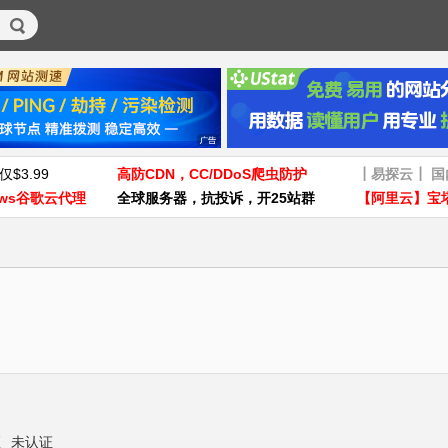
仅$3.99
高防CDN，CC/DDoS爬虫防护
┃易探云┃ 
ws谷歌云代理
全球服务器，抗投诉，开25站群
【阿里云】宝
证
未认证