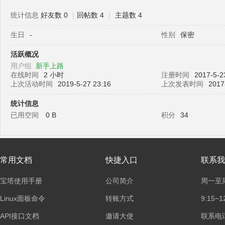
统计信息
好友数 0
|
回帖数 4
|
主题数 4
生日
-
性别
保密
塔
活跃概况
用户组
新手上路
在线时间
2 小时
注册时间
2017-5-2
上次活动时间
2019-5-27 23:16
上次发表时间
2017
统计信息
已用空间
0 B
积分
34
面
常用文档
快捷入口
联系我
宝塔使用手册
公司简介
周一至
Linux面板命令
转账方式
9:15~1
API接口文档
邀请大使
联系电话：