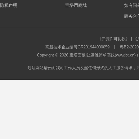
隐私声明
宝塔币商城
如有问
板
商务合作
《开源许可协议》
|
《
高新技术企业编号GR201944000059
|
粤B2-2020
Copyright © 2026
宝塔面板
|让运维简单高效(www.bt.c
违法网站请勿向我司工作人员发起任何形式的人工服务请求，
论
坛