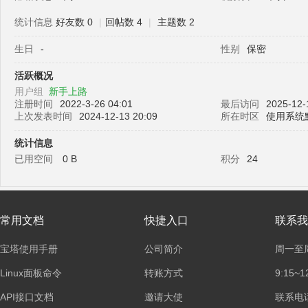
统计信息
好友数 0
|
回帖数 4
|
主题数 2
生日
-
性别
保密
塔
活跃概况
用户组
新手上路
注册时间
2022-3-26 04:01
最后访问
2025-12-
上次发表时间
2024-12-13 20:09
所在时区
使用系统
统计信息
已用空间
0 B
积分
24
面
常用文档
快捷入口
联系我
宝塔使用手册
公司简介
周一至
Linux面板命令
转账方式
9:15~1
API接口文档
邀请大使
联系电话：