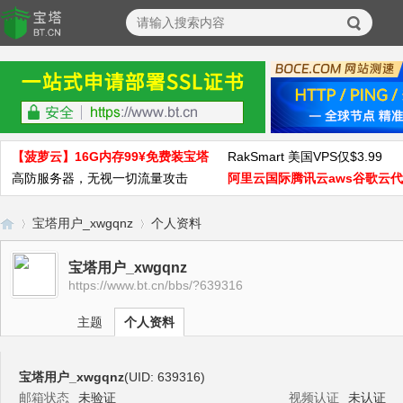
【菠萝云】16G内存99¥免费装宝塔
RakSmart 美国VPS仅$3.99
高防服务器，无视一切流量攻击
阿里云国际腾讯云aws谷歌云
宝塔用户_xwgqnz
个人资料
宝塔用户_xwgqnz
https://www.bt.cn/bbs/?639316
宝
›
›
主题
个人资料
宝塔用户_xwgqnz
(UID: 639316)
邮箱状态
未验证
视频认证
未认证