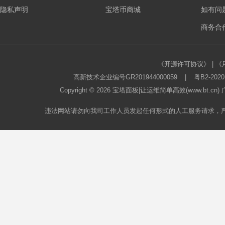
隐私声明
宝塔币商城
如有问
板
商务合作
《开源许可协议》
|
《
高新技术企业编号GR201944000059
|
粤B2-2020
Copyright © 2026
宝塔面板
|让运维简单高效(www.bt.c
违法网站请勿向我司工作人员发起任何形式的人工服务请求，
论
坛