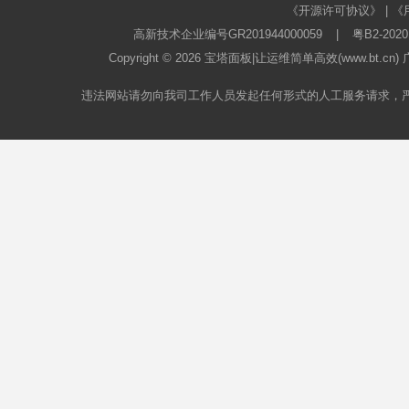
《开源许可协议》
|
《
高新技术企业编号GR201944000059
|
粤B2-2020
Copyright © 2026
宝塔面板
|让运维简单高效(www.bt.c
违法网站请勿向我司工作人员发起任何形式的人工服务请求，