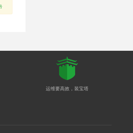
号
运维要高效，装宝塔