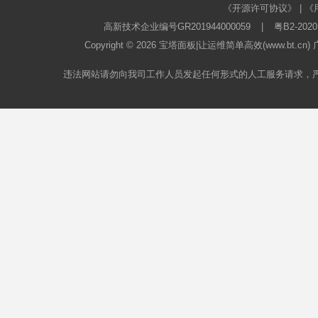
《开源许可协议》
|
《
高新技术企业编号GR201944000059
|
粤B2-2020
Copyright © 2026
宝塔面板
|让运维简单高效(www.bt.c
违法网站请勿向我司工作人员发起任何形式的人工服务请求，