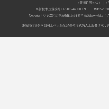
《开源许可协议》
|
《
高新技术企业编号GR201944000059
|
粤B2-2020
Copyright © 2026
宝塔面板
|让运维简单高效(www.bt.c
违法网站请勿向我司工作人员发起任何形式的人工服务请求，