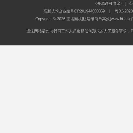
《开源许可协议》
|
《
高新技术企业编号GR201944000059
|
粤B2-2020
Copyright © 2026
宝塔面板
|让运维简单高效(www.bt.c
违法网站请勿向我司工作人员发起任何形式的人工服务请求，