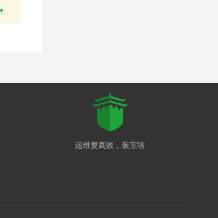
号
运维要高效，装宝塔