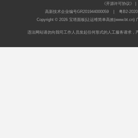
《开源许可协议》
|
高新技术企业编号GR201944000059
|
粤B2-2020
Copyright © 2026
宝塔面板
|让运维简单高效(www.bt.c
违法网站请勿向我司工作人员发起任何形式的人工服务请求，