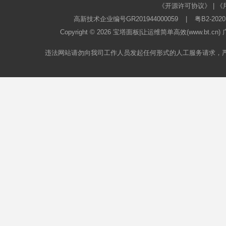
《开源许可协议》
|
《
高新技术企业编号GR201944000059
|
粤B2-2020
Copyright © 2026
宝塔面板
|让运维简单高效(www.bt.c
违法网站请勿向我司工作人员发起任何形式的人工服务请求，