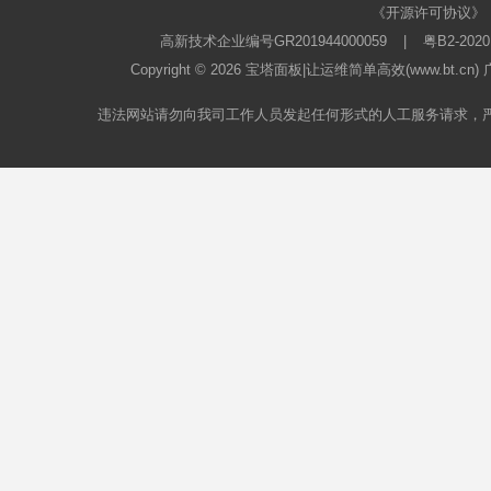
《开源许可协议》
高新技术企业编号GR201944000059
|
粤B2-2020
Copyright © 2026
宝塔面板
|让运维简单高效(www.bt.c
违法网站请勿向我司工作人员发起任何形式的人工服务请求，