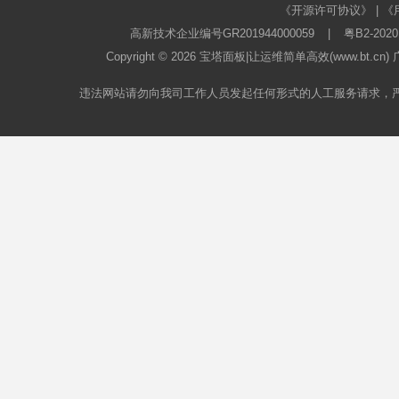
《开源许可协议》
|
《
高新技术企业编号GR201944000059
|
粤B2-2020
Copyright © 2026
宝塔面板
|让运维简单高效(www.bt.c
违法网站请勿向我司工作人员发起任何形式的人工服务请求，