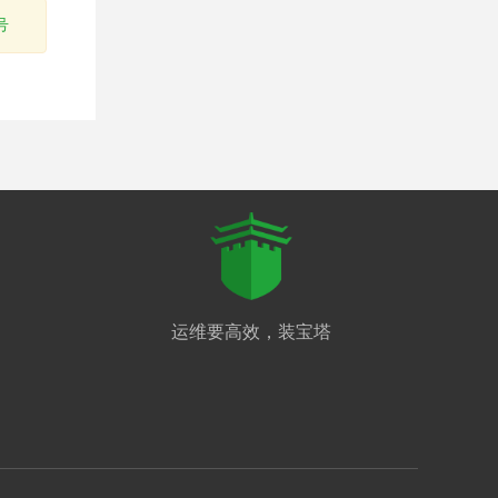
号
运维要高效，装宝塔