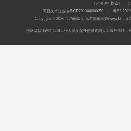
《开源许可协议》
|
《
高新技术企业编号GR201944000059
|
粤B2-2020
Copyright © 2026
宝塔面板
|让运维简单高效(www.bt.c
违法网站请勿向我司工作人员发起任何形式的人工服务请求，