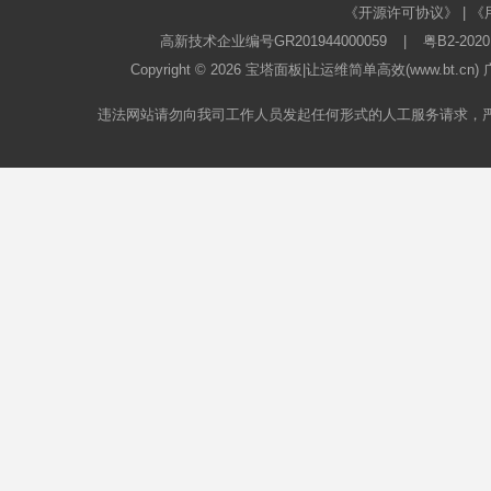
《开源许可协议》
|
《
高新技术企业编号GR201944000059
|
粤B2-2020
Copyright © 2026
宝塔面板
|让运维简单高效(www.bt.c
违法网站请勿向我司工作人员发起任何形式的人工服务请求，