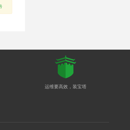
号
运维要高效，装宝塔