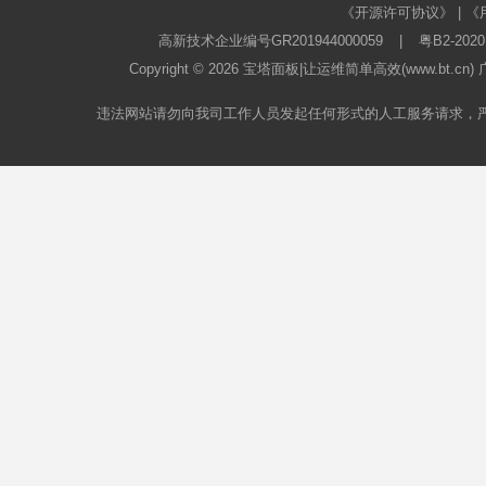
《开源许可协议》
|
《
高新技术企业编号GR201944000059
|
粤B2-2020
Copyright © 2026
宝塔面板
|让运维简单高效(www.bt.c
违法网站请勿向我司工作人员发起任何形式的人工服务请求，