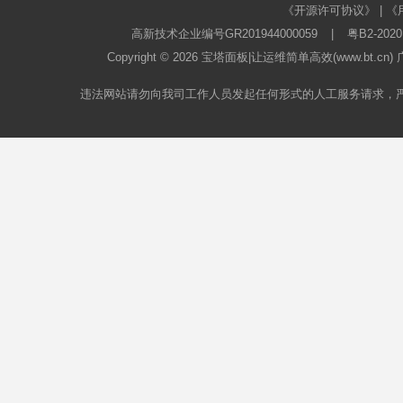
《开源许可协议》
|
《
高新技术企业编号GR201944000059
|
粤B2-2020
Copyright © 2026
宝塔面板
|让运维简单高效(www.bt.c
违法网站请勿向我司工作人员发起任何形式的人工服务请求，