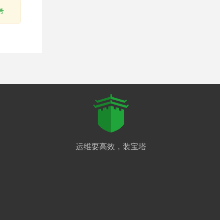
号
运维要高效，装宝塔