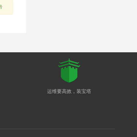
号
运维要高效，装宝塔