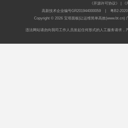
《开源许可协议》
|
《
高新技术企业编号GR201944000059
|
粤B2-2020
Copyright © 2026
宝塔面板
|让运维简单高效(www.bt.c
违法网站请勿向我司工作人员发起任何形式的人工服务请求，