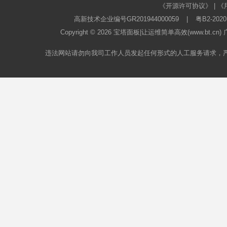
《开源许可协议》
|
《
高新技术企业编号GR201944000059
|
粤B2-2020
Copyright © 2026
宝塔面板
|让运维简单高效(www.bt.c
违法网站请勿向我司工作人员发起任何形式的人工服务请求，