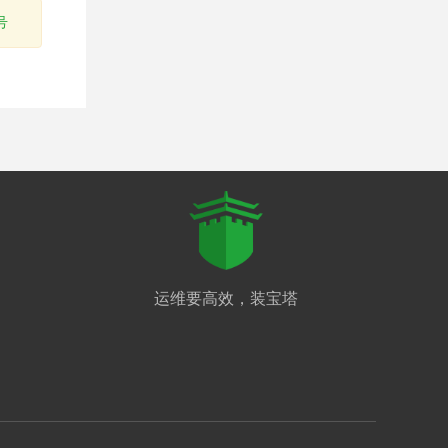
号
运维要高效，装宝塔