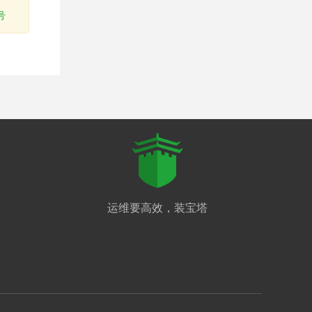
号
运维要高效，装宝塔