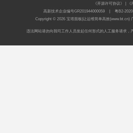
《开源许可协议》
|
《
高新技术企业编号GR201944000059
|
粤B2-2020
Copyright © 2026
宝塔面板
|让运维简单高效(www.bt.c
违法网站请勿向我司工作人员发起任何形式的人工服务请求，