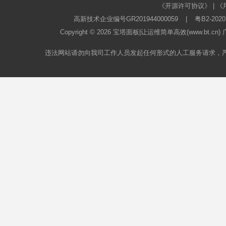
《开源许可协议》
|
《
高新技术企业编号GR201944000059
|
粤B2-2020
Copyright © 2026
宝塔面板
|让运维简单高效(www.bt.c
违法网站请勿向我司工作人员发起任何形式的人工服务请求，