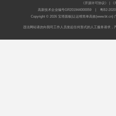
《开源许可协议》
|
《
高新技术企业编号GR201944000059
|
粤B2-2020
Copyright © 2026
宝塔面板
|让运维简单高效(www.bt.c
违法网站请勿向我司工作人员发起任何形式的人工服务请求，