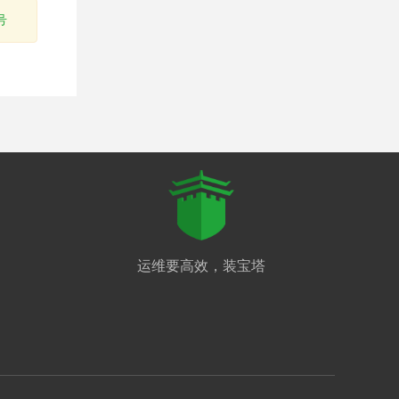
号
运维要高效，装宝塔