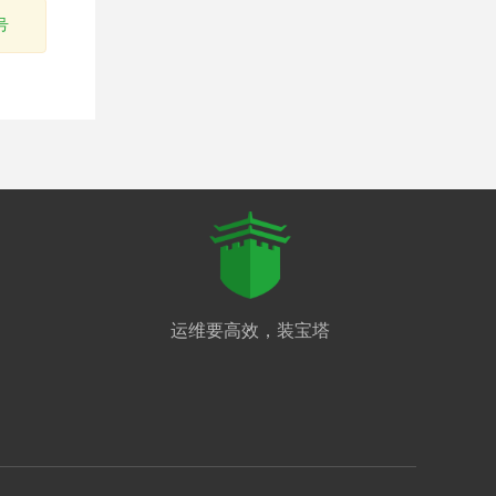
号
运维要高效，装宝塔