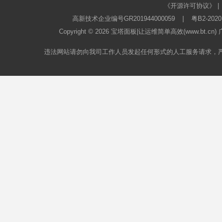
《开源许可协议》
|
高新技术企业编号GR201944000059
|
粤B2-2020
Copyright © 2026
宝塔面板
|让运维简单高效(www.bt.c
违法网站请勿向我司工作人员发起任何形式的人工服务请求，