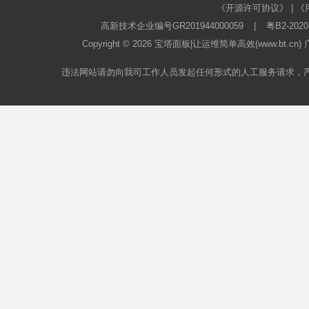
《开源许可协议》
|
《
高新技术企业编号GR201944000059
|
粤B2-2020
Copyright © 2026
宝塔面板
|让运维简单高效(www.bt.c
违法网站请勿向我司工作人员发起任何形式的人工服务请求，