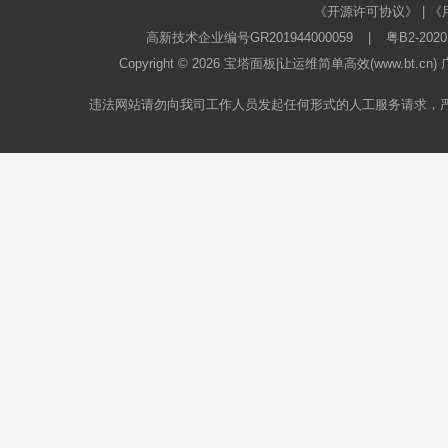
《开源许可协议》
|
《
高新技术企业编号GR201944000059
|
粤B2-2020
Copyright © 2026
宝塔面板
|让运维简单高效(www.bt.c
违法网站请勿向我司工作人员发起任何形式的人工服务请求，