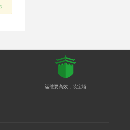
号
运维要高效，装宝塔