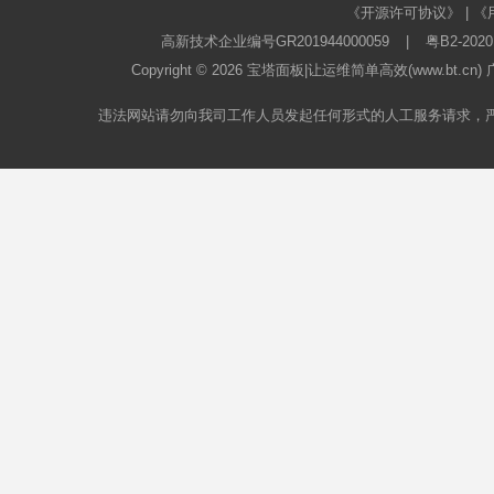
《开源许可协议》
|
《
高新技术企业编号GR201944000059
|
粤B2-2020
Copyright © 2026
宝塔面板
|让运维简单高效(www.bt.c
违法网站请勿向我司工作人员发起任何形式的人工服务请求，