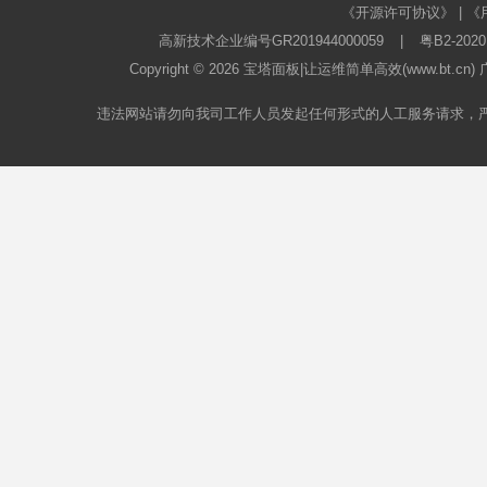
《开源许可协议》
|
《
高新技术企业编号GR201944000059
|
粤B2-2020
Copyright © 2026
宝塔面板
|让运维简单高效(www.bt.c
违法网站请勿向我司工作人员发起任何形式的人工服务请求，