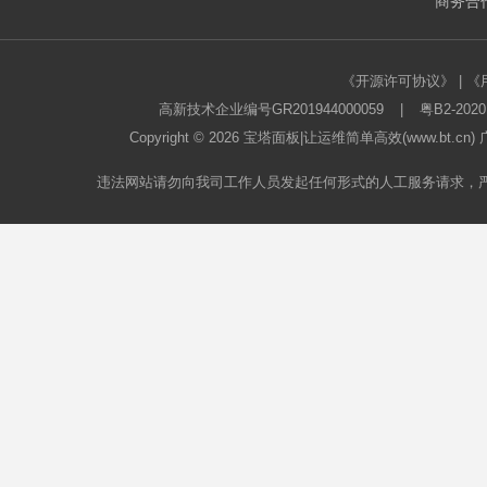
商务合作
《开源许可协议》
|
《
高新技术企业编号GR201944000059
|
粤B2-2020
Copyright © 2026
宝塔面板
|让运维简单高效(www.bt.c
违法网站请勿向我司工作人员发起任何形式的人工服务请求，