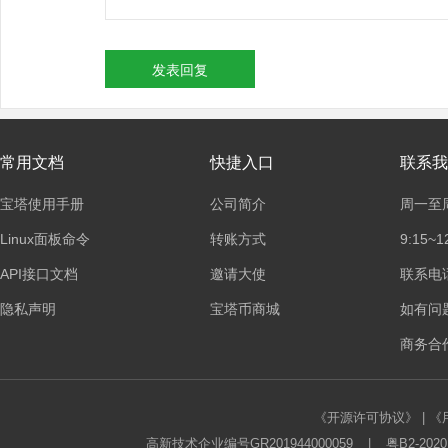
发表回复
常用文档
快捷入口
联系我
宝塔使用手册
公司简介
周一至
Linux面板命令
转账方式
9:15~1
API接口文档
邀请大使
联系电话：
隐私声明
宝塔币商城
如有问
商务合作
《开源许可协议》
|
《
高新技术企业编号GR201944000059
|
粤B2-2020