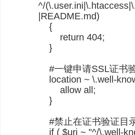
^/(\.user.ini|\.htaccess|
|README.md)
{
return 404;
}
#一键申请SSL证书
location ~ \.well-kno
allow all;
}
#禁止在证书验证目
if ( $uri ~ "^/\.well-kn