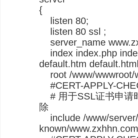
{
listen 80;
listen 80 ssl ;
server_name www.zx
index index.php index
default.htm default.html
root /www/wwwroot/
#CERT-APPLY-CHEC
# 用于SSL证书申请时
除
include /www/server/p
known/www.zxhhn.com.