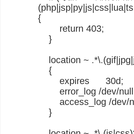
(php|jsp|py|js|css|lua|ts
{
return 403;
}
location ~ .*\.(gif|jpg
{
expires 30d;
error_log /dev/null
access_log /dev/nu
}
location ~ .*\.(js|css