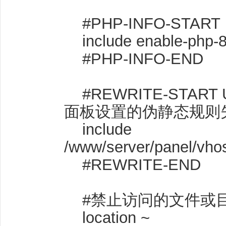
#PHP-INFO-STA
include enable-php-8
#PHP-INFO-END
#REWRITE-STAR
面板设置的伪静态规则
include
/www/server/panel/vho
#REWRITE-END
#禁止访问的文件或
location ~