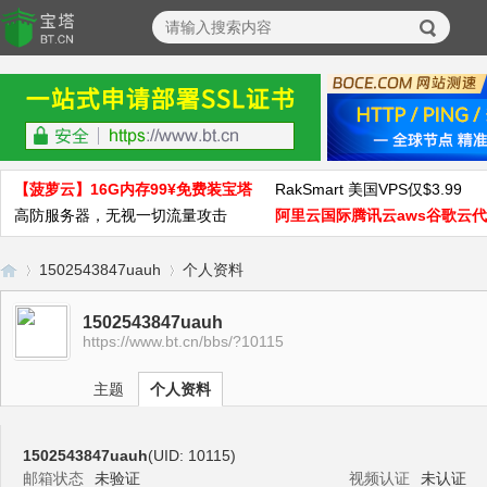
【菠萝云】16G内存99¥免费装宝塔
RakSmart 美国VPS仅$3.99
高防服务器，无视一切流量攻击
阿里云国际腾讯云aws谷歌云
1502543847uauh
个人资料
1502543847uauh
https://www.bt.cn/bbs/?10115
宝
›
›
主题
个人资料
1502543847uauh
(UID: 10115)
邮箱状态
未验证
视频认证
未认证