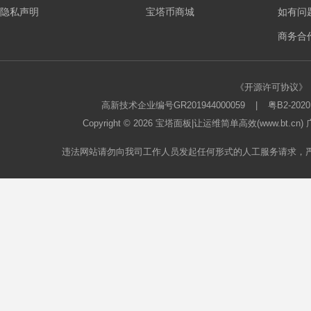
隐私声明
宝塔币商城
如有问
板
商务合作
《开源许可协议》
高新技术企业编号GR201944000059
|
粤B2-2020
Copyright © 2026
宝塔面板
|让运维简单高效(www.bt.c
违法网站请勿向我司工作人员发起任何形式的人工服务请求，
论
坛