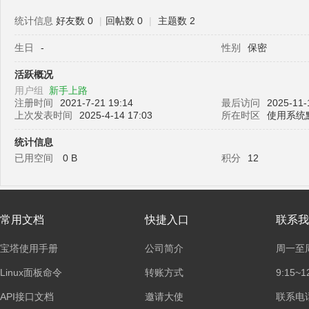
统计信息
好友数 0
|
回帖数 0
|
主题数 2
生日
-
性别
保密
塔
活跃概况
用户组
新手上路
注册时间
2021-7-21 19:14
最后访问
2025-11-
上次发表时间
2025-4-14 17:03
所在时区
使用系统
统计信息
已用空间
0 B
积分
12
面
常用文档
快捷入口
联系我
宝塔使用手册
公司简介
周一至
Linux面板命令
转账方式
9:15~1
API接口文档
邀请大使
联系电话：