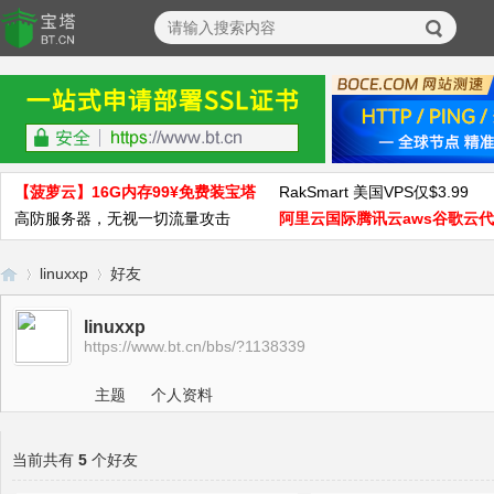
【菠萝云】16G内存99¥免费装宝塔
RakSmart 美国VPS仅$3.99
高防服务器，无视一切流量攻击
阿里云国际腾讯云aws谷歌云
linuxxp
好友
linuxxp
https://www.bt.cn/bbs/?1138339
宝
›
›
主题
个人资料
当前共有
5
个好友