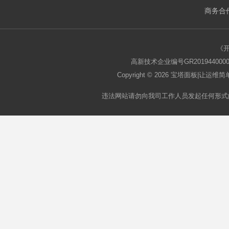
商务合作
板
《
高新技术企业编号GR2019440000
Copyright © 2026
宝塔面板
|让运维简单
违法网站请勿向我司工作人员发起任何形式
论
坛