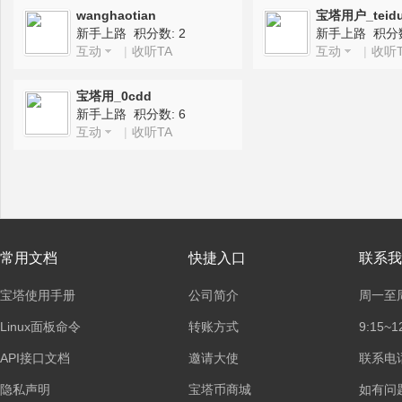
wanghaotian
宝塔用户_teidu
新手上路 积分数: 2
新手上路 积分数
互动
|
收听TA
互动
|
收听T
塔
宝塔用_0cdd
新手上路 积分数: 6
互动
|
收听TA
面
常用文档
快捷入口
联系我
宝塔使用手册
公司简介
周一至
Linux面板命令
转账方式
9:15~1
API接口文档
邀请大使
联系电话：
隐私声明
宝塔币商城
如有问