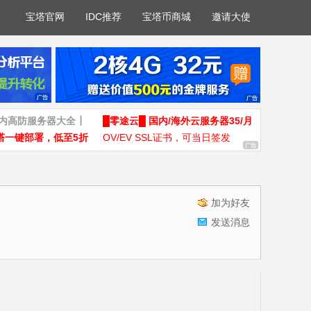
宝塔官网
IDC推荐
宝塔币商城
邀请大使
国内高防服务器大全┃
█零途云█ 国内/海外云服务器35/月
塔一键部署，低至5折
OV/EV SSL证书，可当日签发
加为好友
发送消息