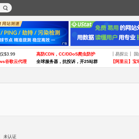
仅$3.99
高防CDN，CC/DDoS爬虫防护
┃易探云┃ 
ws谷歌云代理
全球服务器，抗投诉，开25站群
【阿里云】宝
证
未认证