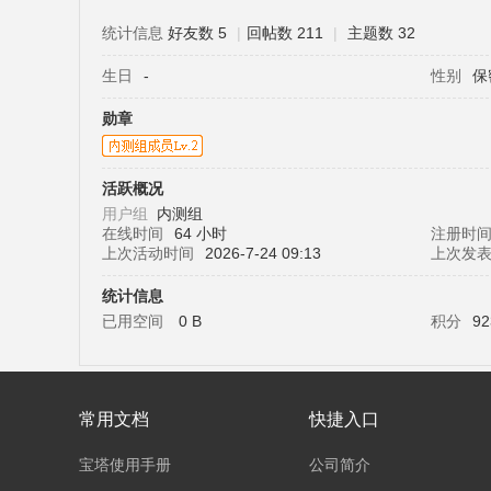
统计信息
好友数 5
|
回帖数 211
|
主题数 32
生日
-
性别
保
塔
勋章
活跃概况
用户组
内测组
在线时间
64 小时
注册时
上次活动时间
2026-7-24 09:13
上次发
统计信息
面
已用空间
0 B
积分
92
常用文档
快捷入口
宝塔使用手册
公司简介