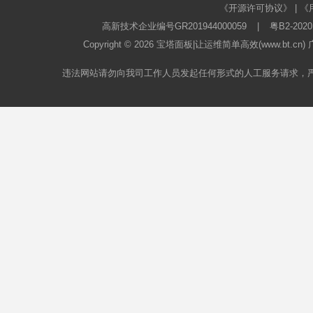
《开源许可协议》
|
《
高新技术企业编号GR201944000059
|
粤B2-2020
Copyright © 2026
宝塔面板
|让运维简单高效(www.bt.c
违法网站请勿向我司工作人员发起任何形式的人工服务请求，