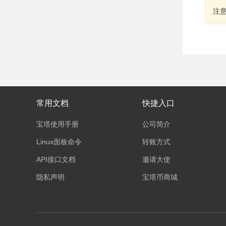
注
常用文档
快捷入口
宝塔使用手册
公司简介
Linux面板命令
转账方式
API接口文档
邀请大使
隐私声明
宝塔币商城