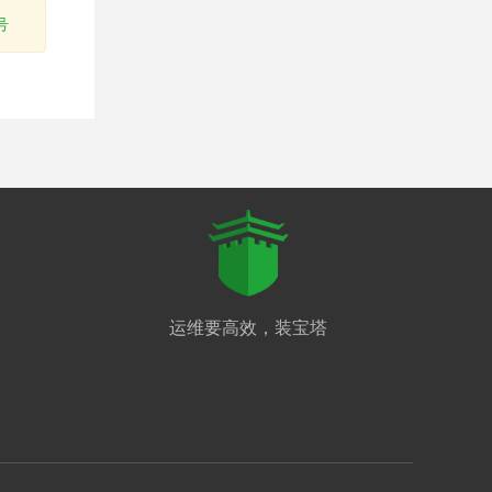
号
运维要高效，装宝塔