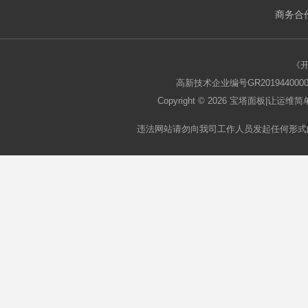
商务合作
板
《
高新技术企业编号GR2019440000
Copyright © 2026
宝塔面板
|让运维简单
违法网站请勿向我司工作人员发起任何形式
论
坛