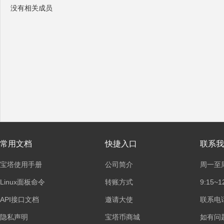
没有相关成员
塔
面
常用文档
快捷入口
联系我
宝塔使用手册
公司简介
周一至
Linux面板命令
转账方式
9:15~1
API接口文档
邀请大使
联系电话：
隐私声明
宝塔币商城
如有问