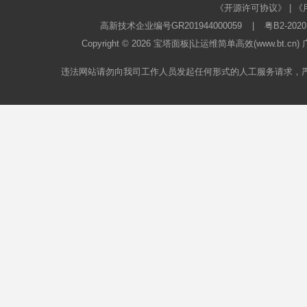
《开源许可协议》
|
《
高新技术企业编号GR201944000059
|
粤B2-2020
Copyright © 2026
宝塔面板
|让运维简单高效(www.bt.c
违法网站请勿向我司工作人员发起任何形式的人工服务请求，