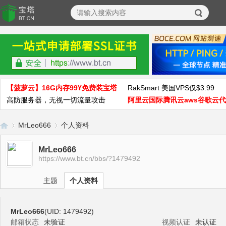
【菠萝云】16G内存99¥免费装宝塔
RakSmart 美国VPS仅$3.99
高防服务器，无视一切流量攻击
阿里云国际腾讯云aws谷歌云
MrLeo666
个人资料
MrLeo666
https://www.bt.cn/bbs/?1479492
宝
›
›
主题
个人资料
MrLeo666
(UID: 1479492)
邮箱状态
未验证
视频认证
未认证