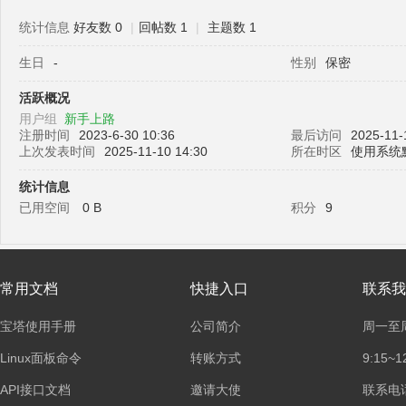
统计信息
好友数 0
|
回帖数 1
|
主题数 1
生日
-
性别
保密
塔
活跃概况
用户组
新手上路
注册时间
2023-6-30 10:36
最后访问
2025-11-
上次发表时间
2025-11-10 14:30
所在时区
使用系统
统计信息
已用空间
0 B
积分
9
面
常用文档
快捷入口
联系我
宝塔使用手册
公司简介
周一至
Linux面板命令
转账方式
9:15~1
API接口文档
邀请大使
联系电话：