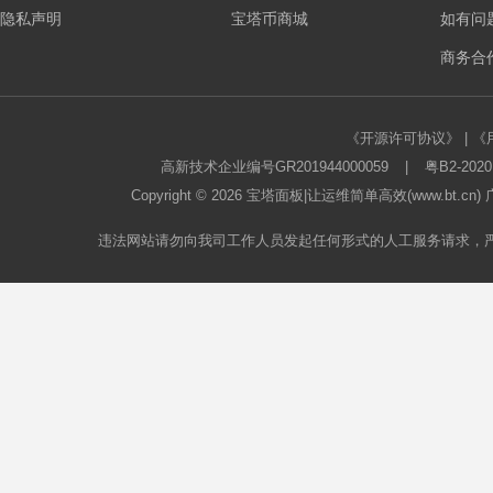
隐私声明
宝塔币商城
如有问
板
商务合作
《开源许可协议》
|
《
高新技术企业编号GR201944000059
|
粤B2-2020
Copyright © 2026
宝塔面板
|让运维简单高效(www.bt.c
违法网站请勿向我司工作人员发起任何形式的人工服务请求，
论
坛