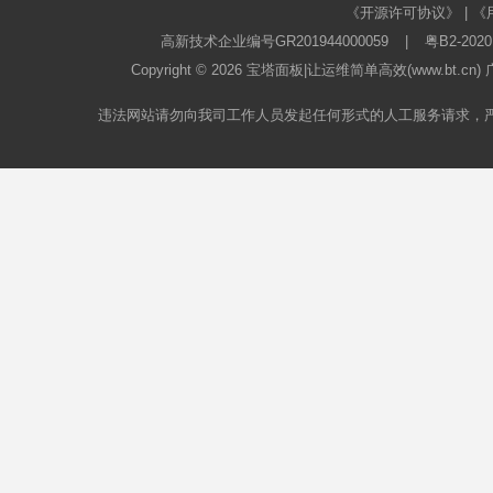
《开源许可协议》
|
《
高新技术企业编号GR201944000059
|
粤B2-2020
Copyright © 2026
宝塔面板
|让运维简单高效(www.bt.c
违法网站请勿向我司工作人员发起任何形式的人工服务请求，